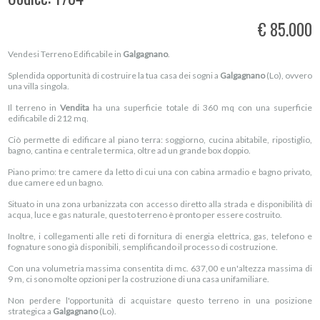
€ 85.000
Vendesi Terreno Edificabile in
Galgagnano
.
Splendida opportunità di costruire la tua casa dei sogni a
Galgagnano
(Lo), ovvero
una villa singola.
Il terreno in
Vendita
ha una superficie totale di 360 mq con una superficie
edificabile di 212 mq.
Ciò permette di edificare al piano terra: soggiorno, cucina abitabile, ripostiglio,
bagno, cantina e centrale termica, oltre ad un grande box doppio.
Piano primo: tre camere da letto di cui una con cabina armadio e bagno privato,
due camere ed un bagno.
Situato in una zona urbanizzata con accesso diretto alla strada e disponibilità di
acqua, luce e gas naturale, questo terreno è pronto per essere costruito.
Inoltre, i collegamenti alle reti di fornitura di energia elettrica, gas, telefono e
fognature sono già disponibili, semplificando il processo di costruzione.
Con una volumetria massima consentita di mc. 637,00 e un'altezza massima di
9 m, ci sono molte opzioni per la costruzione di una casa unifamiliare.
Non perdere l'opportunità di acquistare questo terreno in una posizione
strategica a
Galgagnano
(Lo).