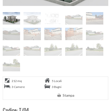
212 mq
5 Locali
3 Camere
3 Bagni
Stampa
Codice: T/04