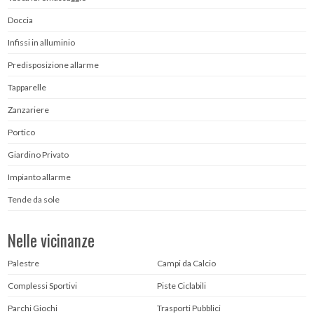
Doccia
Infissi in alluminio
Predisposizione allarme
Tapparelle
Zanzariere
Portico
Giardino Privato
Impianto allarme
Tende da sole
Nelle vicinanze
Palestre
Campi da Calcio
Complessi Sportivi
Piste Ciclabili
Parchi Giochi
Trasporti Pubblici