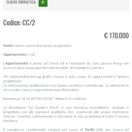
CLASSE ENERGETICA
A1
Codice: CC/2
€ 170.000
Paullo
centro, nuovo due locali con giardino.
Appartamento
: n. A2
L'
Appartamento
è posto ad Ovest ed è composto da zona giorno living con
accesso ad un ampio giardino attrezzabile, disimpegno e camera.
Gli elaborati/Rendering grafici hanno il solo scopo di rappresentare l'ipotesi
progettuale.
Le informazioni pubblicitarie non hanno carattere contrattuale. Le planimetrie
ed i render sono a scopo meramente illustrativo.
Residenza “LE QUATTRO ROSE”- Abitare l’Eccellenza
La Residenza "Le Quattro Rose", è una iniziativa immobiliare, studiata e
progettata con alti standard qualitativi che, coadiuvati alle ampie metrature
interne, rendono confortevole e rilassante la vita quotidiana di tutto il nucleo
familiare.
Il complesso residenziale sorgerà nel cuore di
Paullo
(MI), per vivere ed