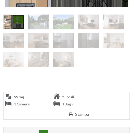
59 mq
2 Locali
1 Camere
1 Bagni
Stampa