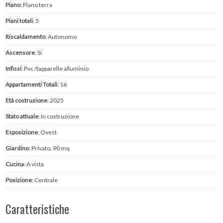
Piano
: Piano terra
Piani totali
: 5
Riscaldamento
: Autonomo
Ascensore
: Si
Infissi
: Pvc /tapparelle alluminio
Appartamenti Totali
: 16
Età costruzione
: 2025
Stato attuale
: In costruzione
Esposizione
: Ovest
Giardino
: Privato, 90 mq
Cucina
: A vista
Posizione
: Centrale
Caratteristiche