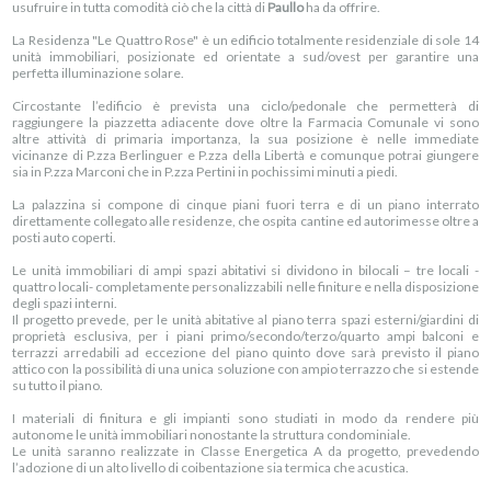
usufruire in tutta comodità ciò che la città di
Paullo
ha da offrire.
La Residenza "Le Quattro Rose" è un edificio totalmente residenziale di sole 14
unità immobiliari, posizionate ed orientate a sud/ovest per garantire una
perfetta illuminazione solare.
Circostante l’edificio è prevista una ciclo/pedonale che permetterà di
raggiungere la piazzetta adiacente dove oltre la Farmacia Comunale vi sono
altre attività di primaria importanza, la sua posizione è nelle immediate
vicinanze di P.zza Berlinguer e P.zza della Libertà e comunque potrai giungere
sia in P.zza Marconi che in P.zza Pertini in pochissimi minuti a piedi.
La palazzina si compone di cinque piani fuori terra e di un piano interrato
direttamente collegato alle residenze, che ospita cantine ed autorimesse oltre a
posti auto coperti.
Le unità immobiliari di ampi spazi abitativi si dividono in bilocali – tre locali -
quattro locali- completamente personalizzabili nelle finiture e nella disposizione
degli spazi interni.
Il progetto prevede, per le unità abitative al piano terra spazi esterni/giardini di
proprietà esclusiva, per i piani primo/secondo/terzo/quarto ampi balconi e
terrazzi arredabili ad eccezione del piano quinto dove sarà previsto il piano
attico con la possibilità di una unica soluzione con ampio terrazzo che si estende
su tutto il piano.
I materiali di finitura e gli impianti sono studiati in modo da rendere più
autonome le unità immobiliari nonostante la struttura condominiale.
Le unità saranno realizzate in Classe Energetica A da progetto, prevedendo
l’adozione di un alto livello di coibentazione sia termica che acustica.