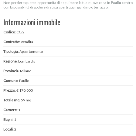
Non perdere questa opportunità di acquistare la tua nuova casa in
Paullo
centro
con la possibilità di godere di spazi aperti quali giardino o terrazzo.
Informazioni immobile
Codice
: CC/2
Contratto
: Vendita
Tipologia
: Appartamento
Regione
: Lombardia
Provincia
: Milano
Comune
: Paullo
Prezzo
: € 170.000
Totale mq
: 59 mq
Camere
: 1
Bagni
: 1
Locali
: 2