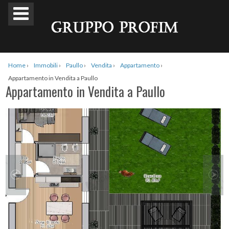
Home
›
Immobili
›
Paullo
›
Vendita
›
Appartamento
›
Appartamento in Vendita a Paullo
Appartamento in Vendita a Paullo