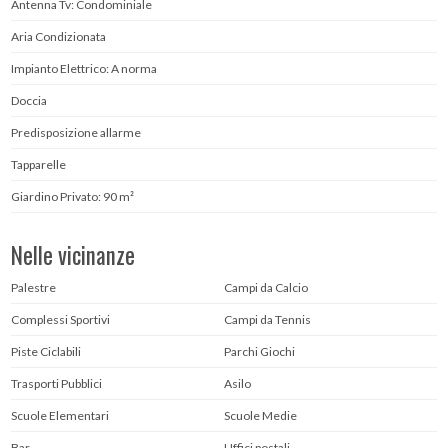
Antenna Tv: Condominiale
Aria Condizionata
Impianto Elettrico: A norma
Doccia
Predisposizione allarme
Tapparelle
Giardino Privato: 90 m²
Nelle vicinanze
Palestre
Campi da Calcio
Complessi Sportivi
Campi da Tennis
Piste Ciclabili
Parchi Giochi
Trasporti Pubblici
Asilo
Scuole Elementari
Scuole Medie
Bar
Uffici postali