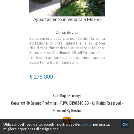
Appartamento in Vendita a Milano
Zona: Bovisa
Se cerchi una casa che non sembri la solita
abitazione di città, questa è la soluzione
che ti farà dimenticare di essere a Milano.
Situato in Via Baldinucci 28, all'interno di un
contesto condominiale curatissimo, questo
appartamento è immerso in...
€ 278.000
Site Map
|
Privacy
|
Copyright © Gruppo Profim srl - P.IVA 13198340153 - All Rights Reserved -
Powered By Gestim
Utilizzando il nostro sito, accetti il nostro uso dei
cookie
, per una tua
OK
migliore esperienza di navigazione.