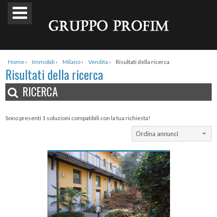
Home
›
Immobili
›
Milano
›
Vendita
›
Risultati della ricerca
Risultati della ricerca
RICERCA
Sono presenti 1 soluzioni compatibili con la tua richiesta!
Ordina annunci